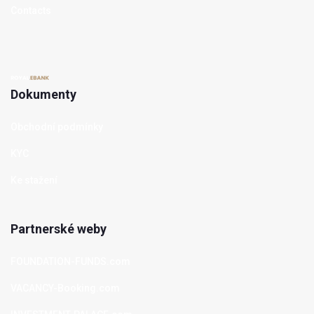
Contacts
Dokumenty
Obchodní podmínky
KYC
Ke stažení
Partnerské weby
FOUNDATION-FUNDS.com
VACANCY-Booking.com