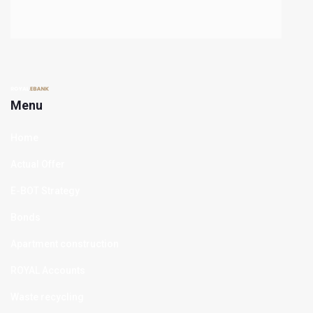
Menu
Home
Actual Offer
E-BOT Strategy
Bonds
Apartment construction
ROYAL Accounts
Waste recycling