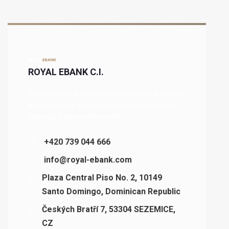
ROYAL EBANK C.I.
Profesionální služby v oblasti obchodu, financí, IT
developmentu a online řešení na míru, včetně
obchodu a správy online aktiv.
+420 739 044 666
info@royal-ebank.com
Plaza Central Piso No. 2, 10149
Santo Domingo, Dominican Republic
Českých Bratří 7, 53304 SEZEMICE,
CZ